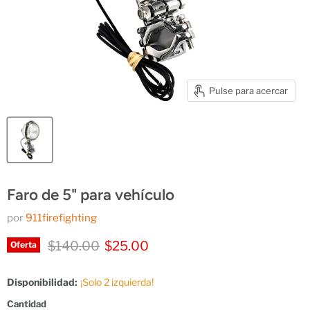
Pulse para acercar
Faro de 5" para vehículo
por
911firefighting
Precio original
Precio actual
$140.00
$25.00
Oferta
Disponibilidad:
¡Solo 2 izquierda!
Cantidad