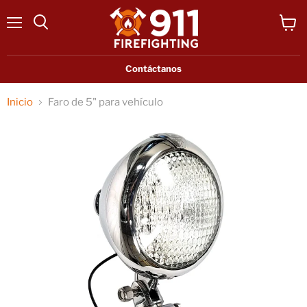
Menú
Ver
Buscar
carrit
Contáctanos
Inicio
Faro de 5" para vehículo