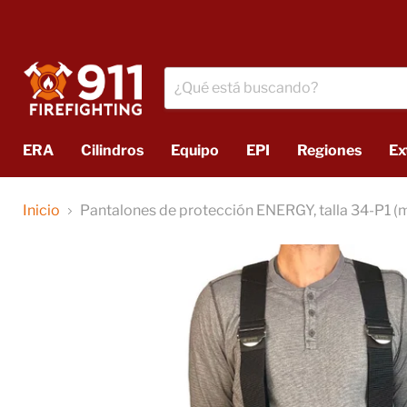
ERA
Cilindros
Equipo
EPI
Regiones
Ex
Inicio
Pantalones de protección ENERGY, talla 34-P1 (