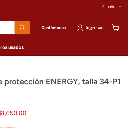
Idioma
Español
Ingresar
Contáctanos
Ver
carrito
ros usados
e protección ENERGY, talla 34-P1
nal
Precio actual
$1,650.00