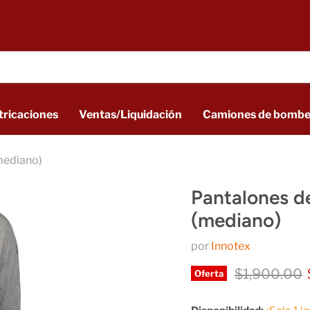
tricaciones
Ventas/Liquidación
Camiones de bombe
mediano)
Pantalones d
(mediano)
por
Innotex
Precio origi
$1,900.00
Oferta