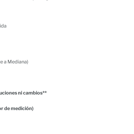
ida
te a Mediana)
luciones ni cambios**
or de medición)