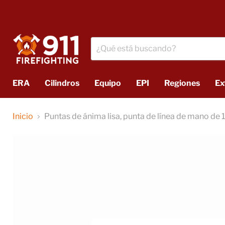
ERA
Cilindros
Equipo
EPI
Regiones
Ex
Inicio
Puntas de ánima lisa, punta de línea de mano de 1