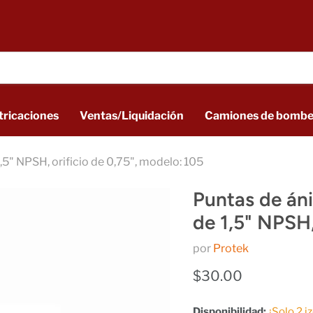
tricaciones
Ventas/Liquidación
Camiones de bombe
,5" NPSH, orificio de 0,75", modelo: 105
Puntas de áni
de 1,5" NPSH,
por
Protek
Precio actual
$30.00
Disponibilidad:
¡Solo 2 i