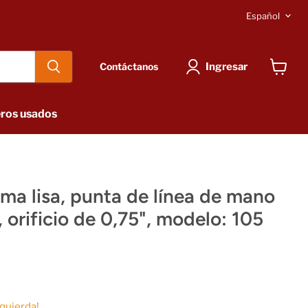
Idioma
Español
Ingresar
Contáctanos
Ver
carrito
ros usados
ma lisa, punta de línea de mano
 orificio de 0,75", modelo: 105
zquierda!