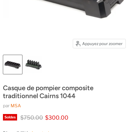
Appuyez pour zoomer
Casque de pompier composite
traditionnel Cairns 1044
par
MSA
Prix d'origine
Prix actuel
$750.00
$300.00
Soldes