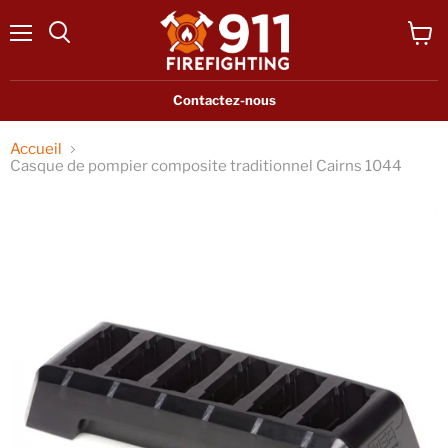
Menu
Voir
Rechercher
le
panier
Contactez-nous
Accueil
Casque de pompier composite traditionnel Cairns 1044